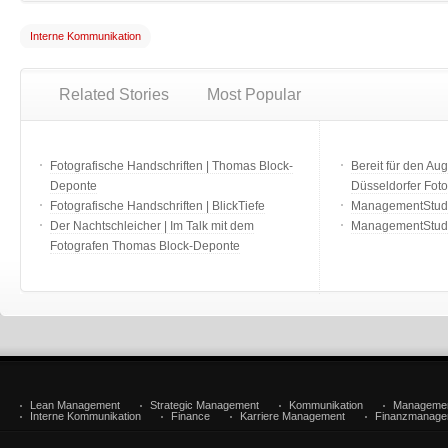
Interne Kommunikation
Related Stories
Most Popular
Fotografische Handschriften | Thomas Block-
Bereit für den Aug
Deponte
Düsseldorfer Fot
Fotografische Handschriften | BlickTiefe
ManagementStudio
Der Nachtschleicher | Im Talk mit dem
ManagementStudi
Fotografen Thomas Block-Deponte
Lean Management
Strategic Management
Kommunikation
Manageme
Interne Kommunikation
Finance
Karriere Management
Finanzmanage