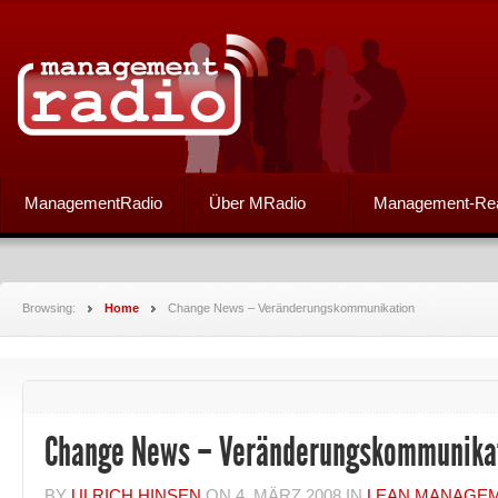
ManagementRadio
Über MRadio
Management-Re
Browsing:
Home
Change News – Veränderungskommunikation
Change News – Veränderungskommunika
BY
ULRICH HINSEN
ON
4. MÄRZ 2008
IN
LEAN MANAGE