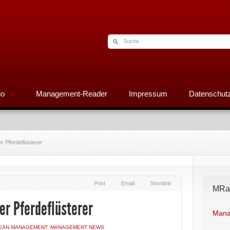
io
Management-Reader
Impressum
Datenschutz
 Pferdeflüsterer
Print
Email
Shortlink
MRad
r Pferdeflüsterer
Mana
EAN MANAGEMENT
,
MANAGEMENT NEWS