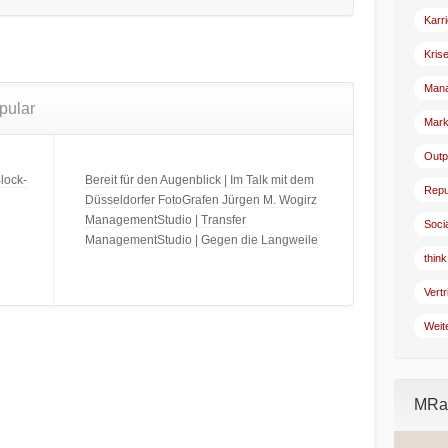
Karr
Kris
Man
pular
Mark
Outp
lock-
Bereit für den Augenblick | Im Talk mit dem
Repu
Düsseldorfer FotoGrafen Jürgen M. Wogirz
ManagementStudio | Transfer
Soci
ManagementStudio | Gegen die Langweile
think
Vertr
Weit
MRad