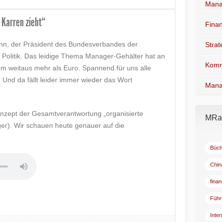
Mana
 Karren zieht“
Fina
nn, der Präsident des Bundesverbandes der
Stra
g Politik. Das leidige Thema Manager-Gehälter hat an
Komm
m weitaus mehr als Euro. Spannend für uns alle
 Und da fällt leider immer wieder das Wort
Mana
Konzept der Gesamtverantwortung „organisierte
MRad
ger). Wir schauen heute genauer auf die
Büch
Chin
fina
Führ
Inte