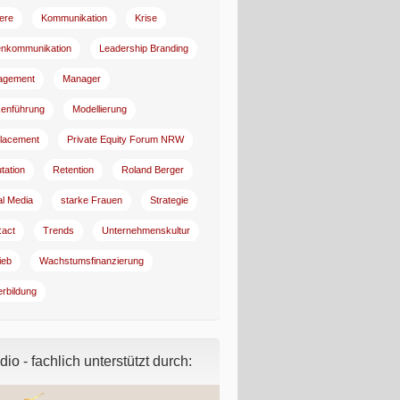
iere
Kommunikation
Krise
enkommunikation
Leadership Branding
agement
Manager
enführung
Modellierung
lacement
Private Equity Forum NRW
tation
Retention
Roland Berger
al Media
starke Frauen
Strategie
:act
Trends
Unternehmenskultur
ieb
Wachstumsfinanzierung
erbildung
io - fachlich unterstützt durch: