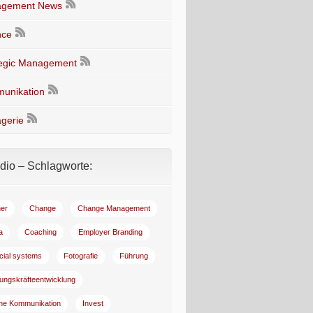
gement News
nce
tegic Management
unikation
gerie
io – Schlagworte:
er
Change
Change Management
a
Coaching
Employer Branding
ncial systems
Fotografie
Führung
ungskräfteentwicklung
rne Kommunikation
Invest