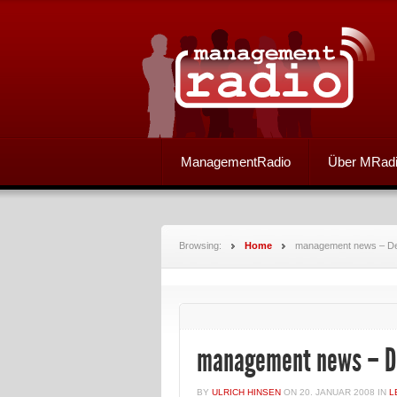
ManagementRadio
Über MRad
Browsing:
Home
management news – Der
management news – De
BY
ULRICH HINSEN
ON
20. JANUAR 2008
IN
L