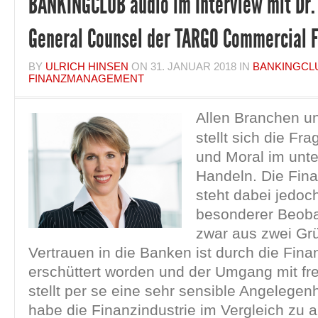
BANKINGCLUB audio im Interview mit Dr. 
General Counsel der TARGO Commercial 
BY
ULRICH HINSEN
ON
31. JANUAR 2018
IN
BANKINGCL
FINANZMANAGEMENT
Allen Branchen un
stellt sich die Fr
und Moral im unt
Handeln. Die Fin
steht dabei jedoc
besonderer Beoba
zwar aus zwei Gr
Vertrauen in die Banken ist durch die Finan
erschüttert worden und der Umgang mit f
stellt per se eine sehr sensible Angelegen
habe die Finanzindustrie im Vergleich zu 