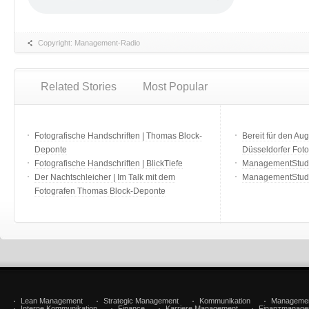
Copyright: Management-Radio
Related Stories
Most Popular
Fotografische Handschriften | Thomas Block-
Bereit für den Aug
Deponte
Düsseldorfer Fot
Fotografische Handschriften | BlickTiefe
ManagementStudio
Der Nachtschleicher | Im Talk mit dem
ManagementStudi
Fotografen Thomas Block-Deponte
Lean Management
Strategic Management
Kommunikation
Manageme
Interne Kommunikation
Finance
Karriere Management
Finanzmanage