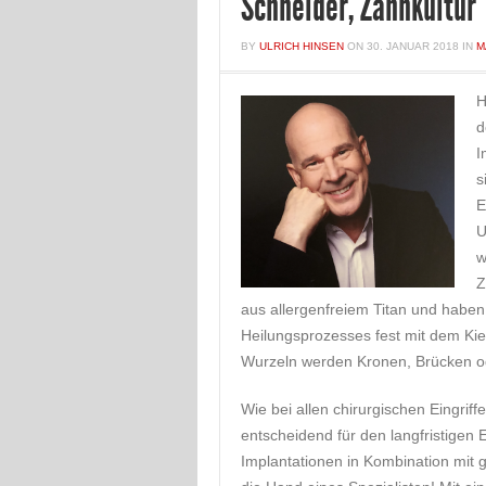
Schneider, Zahnkultur
BY
ULRICH HINSEN
ON
30. JANUAR 2018
IN
M
H
d
I
s
E
U
w
Z
aus allergenfreiem Titan und haben
Heilungsprozesses fest mit dem Kie
Wurzeln werden Kronen, Brücken od
Wie bei allen chirurgischen Eingrif
entscheidend für den langfristigen 
Implantationen in Kombination mit