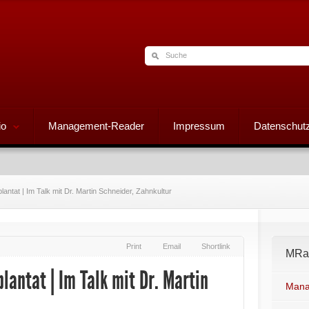
io
Management-Reader
Impressum
Datenschutz
ntat | Im Talk mit Dr. Martin Schneider, Zahnkultur
Print
Email
Shortlink
MRad
antat | Im Talk mit Dr. Martin
Mana