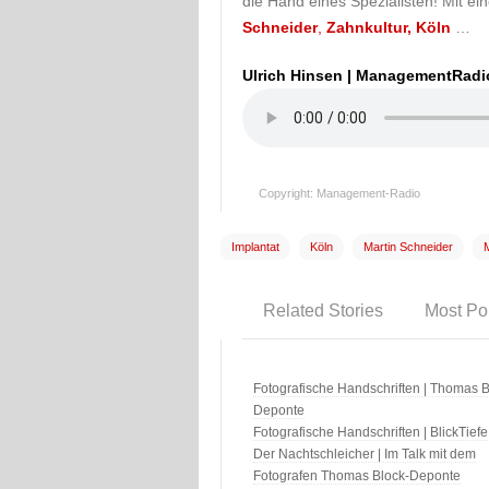
die Hand eines Spezialisten! Mit e
Schneider
,
Zahnkultur, Köln
…
Ulrich Hinsen | ManagementRadi
Copyright: Management-Radio
Implantat
Köln
Martin Schneider
Related Stories
Most Po
Fotografische Handschriften | Thomas B
Deponte
Fotografische Handschriften | BlickTiefe
Der Nachtschleicher | Im Talk mit dem
Fotografen Thomas Block-Deponte