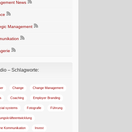
gement News
nce
tegic Management
unikation
gerie
io – Schlagworte:
er
Change
Change Management
a
Coaching
Employer Branding
ncial systems
Fotografie
Führung
ungskräfteentwicklung
rne Kommunikation
Invest