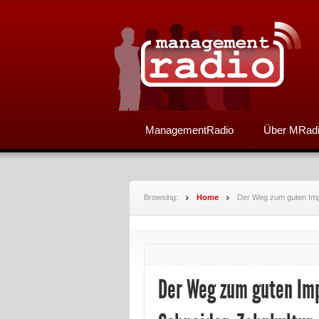
ManagementRadio
Über MRad
Browsing:
Home
Der Weg zum guten Impla
Der Weg zum guten Impl