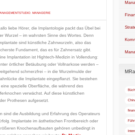
Mana
ANAGEMENTSTUDIO
,
MANAGERIE
Fina
Stra
allo liebe Hörer, die Implantologie packt das Übel bei
er Wurzel – im wahrsten Sinne des Wortes. Denn
Komm
mplantate sind künstliche Zahnwurzeln, also das
icherste Fundament, das es für Zahnersatz gibt.
Mana
ine Implantation ist Hightech-Medizin in Vollendung:
nter örtlicher Betäubung oder Vollnarkose werden –
eitgehend schmerzfrei – in die Wurzelmulde der
MRad
ahnlücke die Implantate eingepflanzt. Sie bestehen
 eine spezielle Oberfläche, die während des
Büch
ferknochen verwächst. Auf diese künstlichen
er Prothesen aufgesetzt.
Chin
fina
fen sind die Ausbildung und Erfahrung des Operateurs
Erfolg. Implantate im ästhetischen Frontbereich oder
Führ
 größeren Knochenaufbauten gehören unbedingt in
Inte