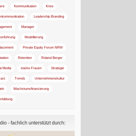
iere
Kommunikation
Krise
enkommunikation
Leadership Branding
agement
Manager
enführung
Modellierung
lacement
Private Equity Forum NRW
tation
Retention
Roland Berger
al Media
starke Frauen
Strategie
:act
Trends
Unternehmenskultur
ieb
Wachstumsfinanzierung
erbildung
io - fachlich unterstützt durch: