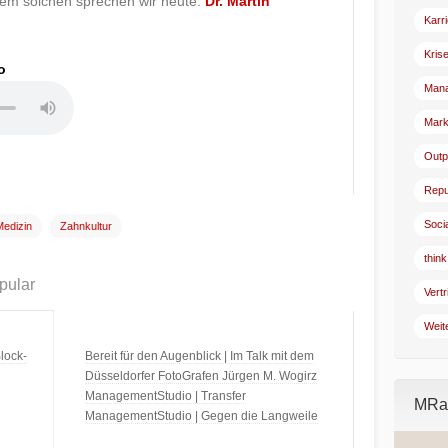
inem solchen sprechen wir heute:
Dr. Martin
Karr
Kris
o
Man
Mark
Outp
Repu
Soci
Medizin
Zahnkultur
think
pular
Vertr
Weit
lock-
Bereit für den Augenblick | Im Talk mit dem
Düsseldorfer FotoGrafen Jürgen M. Wogirz
ManagementStudio | Transfer
MRad
ManagementStudio | Gegen die Langweile