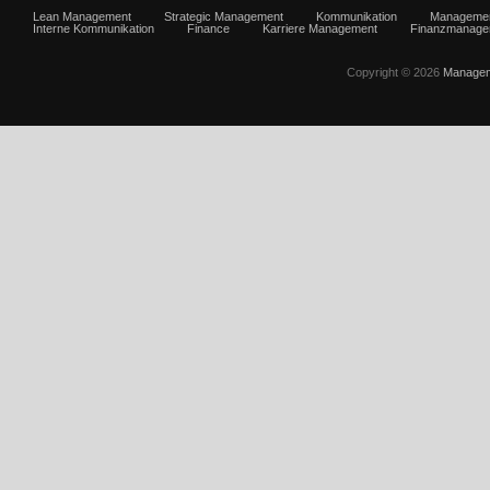
Lean Management
Strategic Management
Kommunikation
Manageme
Interne Kommunikation
Finance
Karriere Management
Finanzmanage
Copyright © 2026
Managem