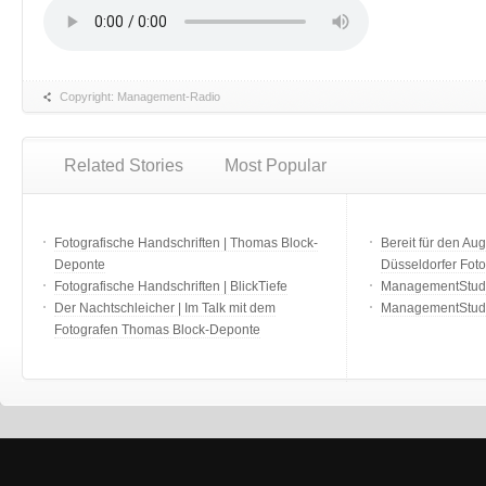
Copyright: Management-Radio
Related Stories
Most Popular
Fotografische Handschriften | Thomas Block-
Bereit für den Aug
Deponte
Düsseldorfer Fot
Fotografische Handschriften | BlickTiefe
ManagementStudio
Der Nachtschleicher | Im Talk mit dem
ManagementStudi
Fotografen Thomas Block-Deponte