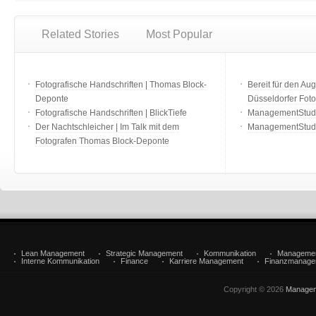
Related Stories
Most Popular
Fotografische Handschriften | Thomas Block-
Bereit für den Aug
Deponte
Düsseldorfer Fot
Fotografische Handschriften | BlickTiefe
ManagementStudio
Der Nachtschleicher | Im Talk mit dem
ManagementStudi
Fotografen Thomas Block-Deponte
Lean Management
Strategic Management
Kommunikation
Manageme
Interne Kommunikation
Finance
Karriere Management
Finanzmanage
Copyright © 2026
Managem