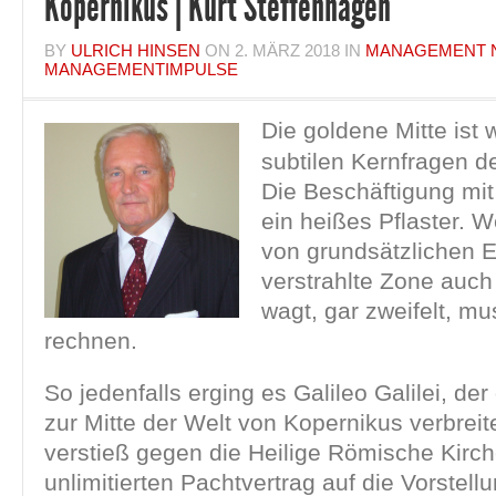
Kopernikus | Kurt Steffenhagen
BY
ULRICH HINSEN
ON
2. MÄRZ 2018
IN
MANAGEMENT 
MANAGEMENTIMPULSE
Die goldene Mitte ist 
subtilen Kernfragen d
Die Beschäftigung mit 
ein heißes Pflaster. W
von grundsätzlichen 
verstrahlte Zone auch
wagt, gar zweifelt, mu
rechnen.
So jedenfalls erging es Galileo Galilei, d
zur Mitte der Welt von Kopernikus verbreit
verstieß gegen die Heilige Römische Kirche
unlimitierten Pachtvertrag auf die Vorstellu