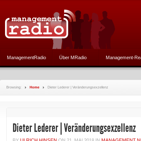
ManagementRadio
Über MRadio
Management-Re
Browsing:
Home
Dieter Lederer | Veränderungsexzellenz
Dieter Lederer | Veränderungsexzellenz
BY
ULRICH HINSEN
ON
21. MAI 2018
IN
MANAGEMENT 