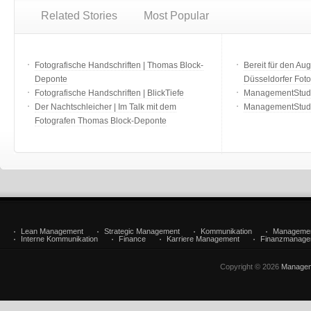
Related Stories
Most Popular
Fotografische Handschriften | Thomas Block-
Bereit für den Aug
Deponte
Düsseldorfer Fot
Fotografische Handschriften | BlickTiefe
ManagementStudio
Der Nachtschleicher | Im Talk mit dem
ManagementStudi
Fotografen Thomas Block-Deponte
Lean Management
Strategic Management
Kommunikation
Manageme
Interne Kommunikation
Finance
Karriere Management
Finanzmanage
Copyright © 2026
Managem