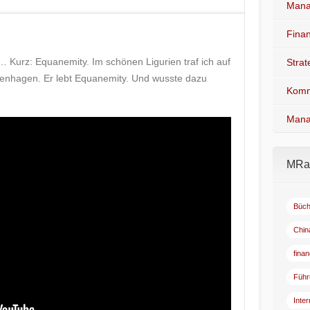
Mana
Fina
 Kurz: Equanemity. Im schönen Ligurien traf ich auf
Stra
enhagen. Er lebt Equanemity. Und wusste dazu
Komm
Mana
MRad
Büch
Chin
fina
Führ
Inte