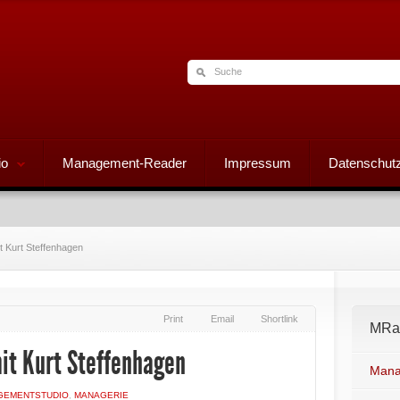
io
Management-Reader
Impressum
Datenschutz
t Kurt Steffenhagen
Print
Email
Shortlink
MRad
mit Kurt Steffenhagen
Mana
GEMENTSTUDIO
,
MANAGERIE