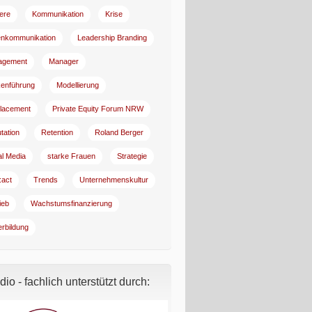
iere
Kommunikation
Krise
enkommunikation
Leadership Branding
agement
Manager
enführung
Modellierung
lacement
Private Equity Forum NRW
tation
Retention
Roland Berger
al Media
starke Frauen
Strategie
:act
Trends
Unternehmenskultur
ieb
Wachstumsfinanzierung
erbildung
io - fachlich unterstützt durch: