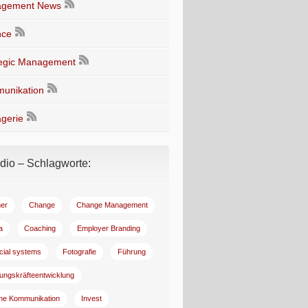
gement News
nce
tegic Management
unikation
gerie
io – Schlagworte:
er
Change
Change Management
a
Coaching
Employer Branding
ncial systems
Fotografie
Führung
ungskräfteentwicklung
rne Kommunikation
Invest