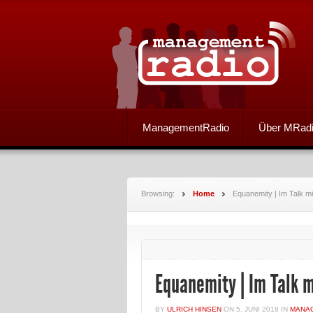
ManagementRadio
Über MRad
Browsing:
Home
Equanemity | Im Talk mi
Equanemity | Im Talk 
BY
ULRICH HINSEN
ON
5. JUNI 2018
IN
MANA