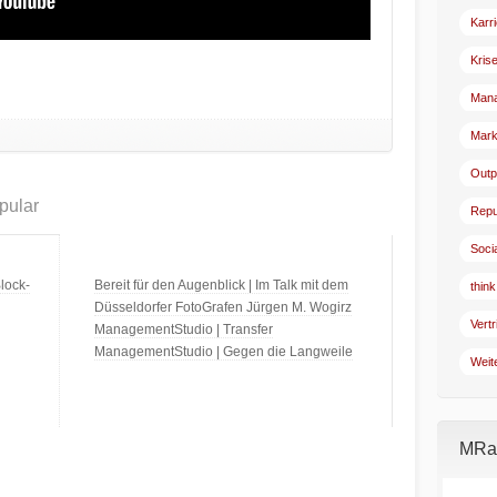
Karr
Kris
Man
Mark
Outp
pular
Repu
Soci
lock-
Bereit für den Augenblick | Im Talk mit dem
think
Düsseldorfer FotoGrafen Jürgen M. Wogirz
Vertr
ManagementStudio | Transfer
ManagementStudio | Gegen die Langweile
Weit
MRad