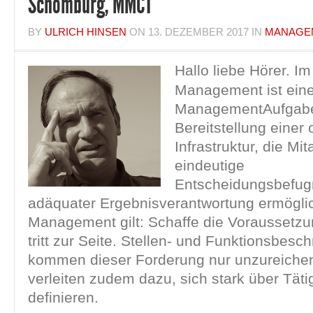
Schomburg, MMCT
BY
ULRICH HINSEN
ON
13. DEZEMBER 2017
IN
MANAGE
Hallo liebe Hörer. I
Management ist eine
ManagementAufgabe
Bereitstellung einer
Infrastruktur, die Mit
eindeutige
Entscheidungsbefug
adäquater Ergebnisverantwortung ermöglic
Management gilt: Schaffe die Voraussetz
tritt zur Seite. Stellen- und Funktionsbesc
kommen dieser Forderung nur unzureichen
verleiten zudem dazu, sich stark über Täti
definieren.