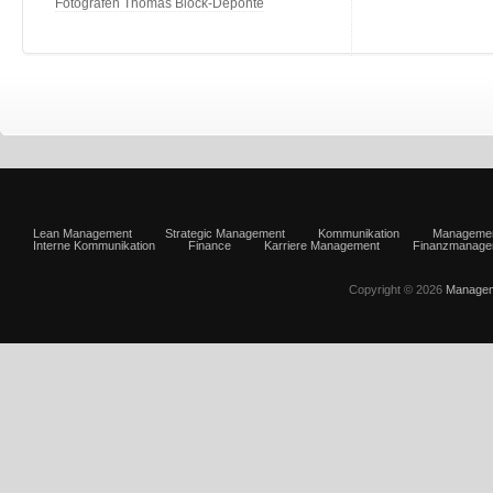
Fotografen Thomas Block-Deponte
Lean Management
Strategic Management
Kommunikation
Manageme
Interne Kommunikation
Finance
Karriere Management
Finanzmanage
Copyright © 2026
Managem