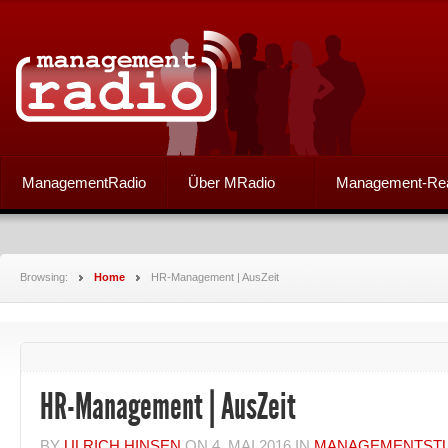
ManagementRadio
Über MRadio
Management-Re
Browsing:
Home
HR-Management | AusZeit
HR-Management | AusZeit
BY
ULRICH HINSEN
ON
4. MAI 2016
IN
MANAGEMENTST