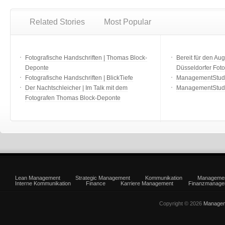
Related Stories
Most Popular
Fotografische Handschriften | Thomas Block-
Bereit für den Aug
Deponte
Düsseldorfer Fot
Fotografische Handschriften | BlickTiefe
ManagementStudio
Der Nachtschleicher | Im Talk mit dem
ManagementStudi
Fotografen Thomas Block-Deponte
Lean Management
Strategic Management
Kommunikation
Manageme
Interne Kommunikation
Finance
Karriere Management
Finanzmanage
Copyright © 2026
Managem