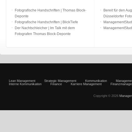
Fotografische Handschriften | Thomas Block-
Bereit für den Aug
Deponte
Düsseldorfer Fot
Fotografische Handschriften | BlickTiefe
ManagementStudio
Der Nachtschleicher | Im Talk mit dem
ManagementStudi
Fotografen Thomas Block-Deponte
Lean Management
Strategic Management
Kommunikation
Manageme
Interne Kommunikation
Finance
Karriere Management
Finanzmanage
Copyright © 2026
Managem