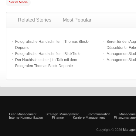
Social Media
Related Stories
Most Popular
Fotografische Handschriften | Thomas Block-
Bereit für den Aug
Deponte
Düsseldorfer Fot
Fotografische Handschriften | BlickTiefe
ManagementStudio
Der Nachtschleicher | Im Talk mit dem
ManagementStudi
Fotografen Thomas Block-Deponte
Lean Management
Strategic Management
Kommunikation
Manageme
Interne Kommunikation
Finance
Karriere Management
Finanzmanage
Copyright © 2026
Managem