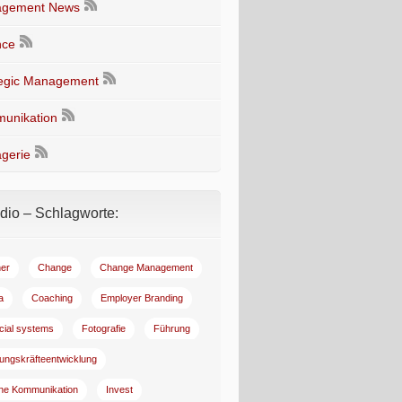
gement News
nce
tegic Management
unikation
gerie
io – Schlagworte:
er
Change
Change Management
a
Coaching
Employer Branding
ncial systems
Fotografie
Führung
ungskräfteentwicklung
rne Kommunikation
Invest