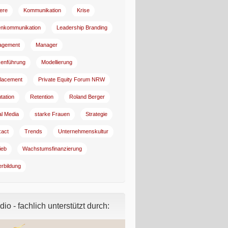
iere
Kommunikation
Krise
enkommunikation
Leadership Branding
agement
Manager
enführung
Modellierung
lacement
Private Equity Forum NRW
tation
Retention
Roland Berger
al Media
starke Frauen
Strategie
:act
Trends
Unternehmenskultur
ieb
Wachstumsfinanzierung
erbildung
io - fachlich unterstützt durch: