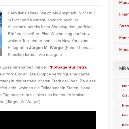
Mana
Hallo liebe Hörer. Welch ein Anspruch: Nicht nur
Fina
in Licht und Kontrast, sondern auch im
Stra
Ausschnitt bereits beim Shooting das „perfekte
Bild“ zu schießen. Eine Woche lang durften 4
Komm
weitere Teilnehmer und ich in New York vom
Fotografen
Jürgen M. Worgiz
(Foto: Thomas
Mana
Kopelke) lernen, wie das geht …
 in Zusammenarbeit mit der
Photoagentur Petra
MRad
w York City an. Die Gruppe verbringt eine ganze
ag) in der erstaunlichsten Stadt der Welt. Da diese
Büch
lafen geht, wohnen die Teilnehmer in Staten Island,
n Tag ausgeruht die sich uns bietenden Motive
Chin
n. (Jürgen W. Wogirz)
fina
Führ
Inte