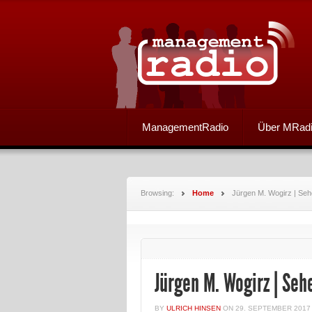
ManagementRadio
Über MRad
Browsing:
Home
Jürgen M. Wogirz | Se
Jürgen M. Wogirz | Seh
BY
ULRICH HINSEN
ON
29. SEPTEMBER 2017