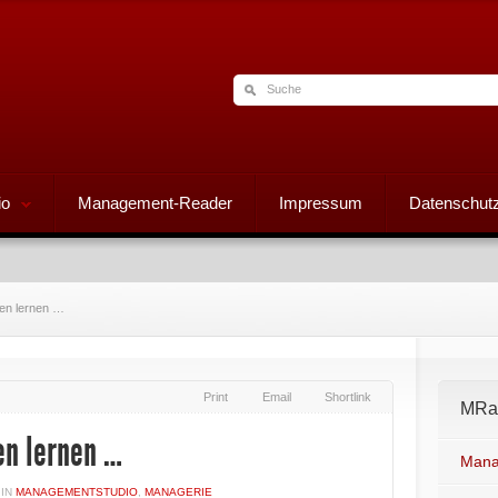
io
Management-Reader
Impressum
Datenschutz
hen lernen …
Print
Email
Shortlink
MRad
en lernen …
Mana
IN
MANAGEMENTSTUDIO
,
MANAGERIE