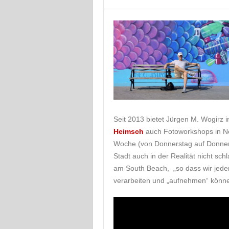
Seit 2013 bietet Jürgen M. Wogirz
Heimsch
auch Fotoworkshops in Ne
Woche (von Donnerstag auf Donnerst
Stadt auch in der Realität nicht sch
am South Beach, „so dass wir jede
verarbeiten und „aufnehmen“ könne