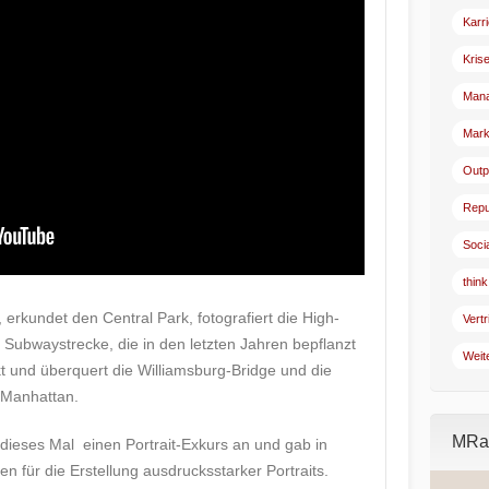
Karr
Kris
Man
Mark
Outp
Repu
Soci
think
 erkundet den Central Park, fotografiert die High-
Vertr
e“ Subwaystrecke, die in den letzten Jahren bepflanzt
Weit
kt und überquert die Williamsburg-Bridge und die
 Manhattan.
MRad
dieses Mal einen Portrait-Exkurs an und gab in
n für die Erstellung ausdrucksstarker Portraits.