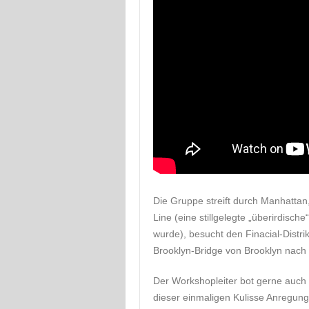
Die Gruppe streift durch Manhattan,
Line (eine stillgelegte „überirdisch
wurde), besucht den Finacial-Distri
Brooklyn-Bridge von Brooklyn nach
Der Workshopleiter bot gerne auch 
dieser einmaligen Kulisse Anregunge