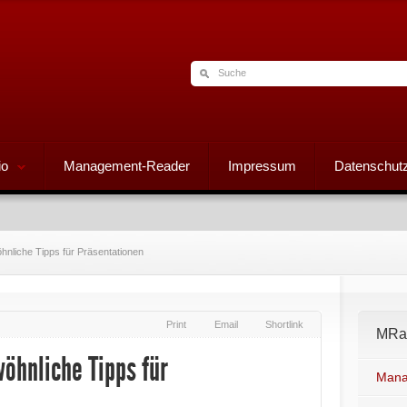
io
Management-Reader
Impressum
Datenschutz
hnliche Tipps für Präsentationen
Print
Email
Shortlink
MRad
öhnliche Tipps für
Mana