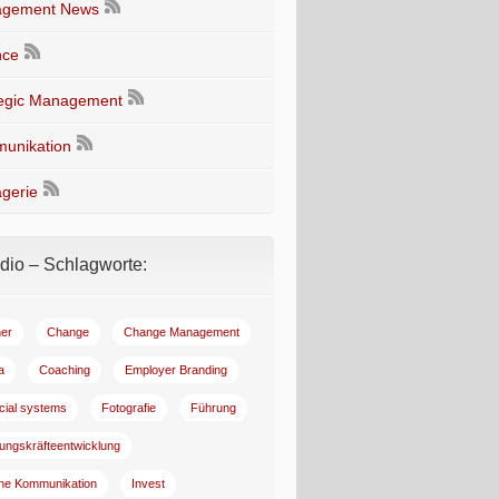
gement News
nce
tegic Management
unikation
gerie
io – Schlagworte:
er
Change
Change Management
a
Coaching
Employer Branding
ncial systems
Fotografie
Führung
ungskräfteentwicklung
rne Kommunikation
Invest