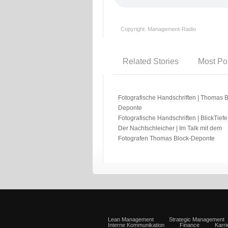
Copyright: Management-Radio
Related Stories
Most Po
Fotografische Handschriften | Thomas B
Deponte
Fotografische Handschriften | BlickTiefe
Der Nachtschleicher | Im Talk mit dem
Fotografen Thomas Block-Deponte
Lean Management
Strategic Management
Interne Kommunikation
Finance
Karr