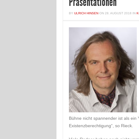
Präsentationen
BY
ULRICH HINSEN
ON
28. AUGUST 2018
IN
K
Bühne nicht spannender ist als ein
Existenzberechtigung“, so Rieck.