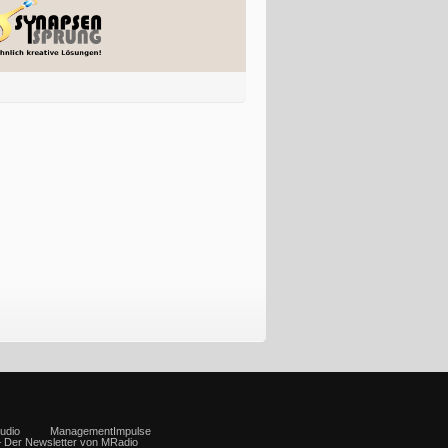
udio
ManagementImpulse
– Der Newsletter von MRadio