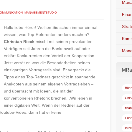
Mana
OMMUNIKATION
,
MANAGEMENTSTUDIO
Fina
Stra
Hallo liebe Hörer! Wollten Sie schon immer einmal
wissen, was Top-Referenten anders machen?
Komm
Christian Rieck
mischt mit seinen provokanten
Vorträgen seit Jahren die Bankenwelt auf oder
Mana
erklärt Konkurrenten den Vorteil der Kooperation.
Jetzt verrät er, was die Besonderheiten seines
einzigartigen Vortragsstils sind. Er verpackt die
MRad
Tipps eines Top-Redners geschickt in spannende
Anekdoten aus seinem eigenen Vortragsleben –
Büch
und überrascht mit Ideen, die mit der
konventionellen Rhetorik brechen. „Wir leben in
Chin
einer digitalen Welt. Wenn der Redner auf der
fina
 Youtube-Video, dann hat er keine
Führ
Inte