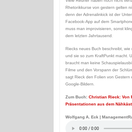
Viele Redner haben noch nicht vers
Rhetorikkurse von gestern gelten n
denn der Adrenalinkick ist der Unte
Facebook-App auf dem Smartphone.
muss man improvisieren, sonst klin
dem letzten Jahrtausend.
Riecks neues Buch beschreibt, wie 
und sie so zum KraftPunkt macht. U
braucht man keine Schauspielausbi
Filme und den Vorspann der Schlümp
sagt Rieck den Folien von Gestern 
Google-Bildern.
Zum Buch:
Christian Rieck:
Von 
Präsentationen aus dem Nähkäs
Wolfgang A. Eck | ManagementR