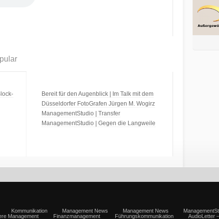
pular
lock-
Bereit für den Augenblick | Im Talk mit dem
Düsseldorfer FotoGrafen Jürgen M. Wogirz
ManagementStudio | Transfer
ManagementStudio | Gegen die Langweile
Kommunikation
Management News
Management News
ManagementSt
iere Management
Finanzmanagement
Führungskommunikation
AudioLetter 