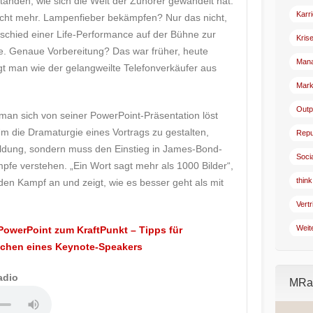
tanden, wie sich die Welt der Zuhörer gewandelt hat.
Karr
icht mehr. Lampenfieber bekämpfen? Nur das nicht,
rschied einer Life-Performance auf der Bühne zur
Kris
 Genaue Vorbereitung? Das war früher, heute
Man
gt man wie der gelangweilte Telefonverkäufer aus
Mark
Outp
man sich von seiner PowerPoint-Präsentation löst
m die Dramaturgie eines Vortrags zu gestalten,
Repu
ldung, sondern muss den Einstieg in James-Bond-
Soci
fe verstehen. „Ein Wort sagt mehr als 1000 Bilder“,
think
den Kampf an und zeigt, wie es besser geht als mit
Vertr
Weit
PowerPoint zum KraftPunkt – Tipps für
tchen eines Keynote-Speakers
adio
MRad