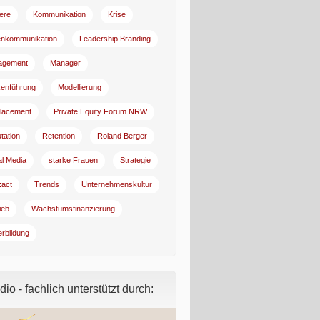
iere
Kommunikation
Krise
enkommunikation
Leadership Branding
agement
Manager
enführung
Modellierung
lacement
Private Equity Forum NRW
tation
Retention
Roland Berger
al Media
starke Frauen
Strategie
:act
Trends
Unternehmenskultur
ieb
Wachstumsfinanzierung
erbildung
io - fachlich unterstützt durch: