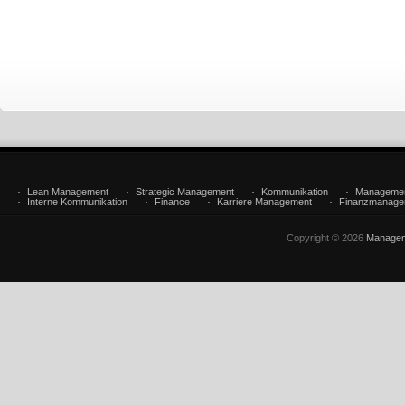
Lean Management
Strategic Management
Kommunikation
Manageme
Interne Kommunikation
Finance
Karriere Management
Finanzmanage
Copyright © 2026
Managem