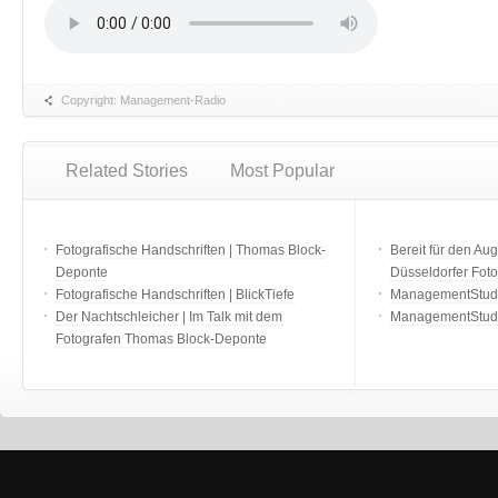
Copyright: Management-Radio
Related Stories
Most Popular
Fotografische Handschriften | Thomas Block-
Bereit für den Aug
Deponte
Düsseldorfer Fot
Fotografische Handschriften | BlickTiefe
ManagementStudio
Der Nachtschleicher | Im Talk mit dem
ManagementStudi
Fotografen Thomas Block-Deponte