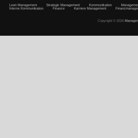
Lean Management
Strategic Management
Kommunikation
Manageme
Interne Kommunikation
Finance
Karriere Management
Finanzmanage
Copyright © 2026
Managem