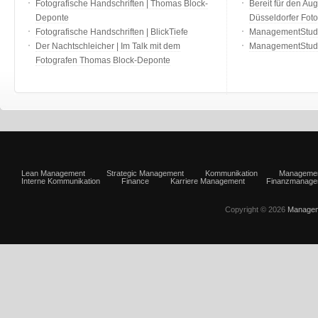
Fotografische Handschriften | Thomas Block-
Bereit für den Aug
Deponte
Düsseldorfer Fot
Fotografische Handschriften | BlickTiefe
ManagementStudio
Der Nachtschleicher | Im Talk mit dem
ManagementStudi
Fotografen Thomas Block-Deponte
Lean Management
Strategic Management
Kommunikation
Manageme
Interne Kommunikation
Finance
Karriere Management
Finanzmanage
Copyright © 2026
Managem