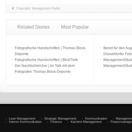
Copyright: Management-Radio
Related Stories
Most Popular
Fotografische Handschriften | Thomas Block-
Bereit für den Aug
Deponte
Düsseldorfer Fot
Fotografische Handschriften | BlickTiefe
ManagementStudio
Der Nachtschleicher | Im Talk mit dem
ManagementStudi
Fotografen Thomas Block-Deponte
Lean Management
Strategic Management
Kommunikation
Manageme
Interne Kommunikation
Finance
Karriere Management
Finanzmanage