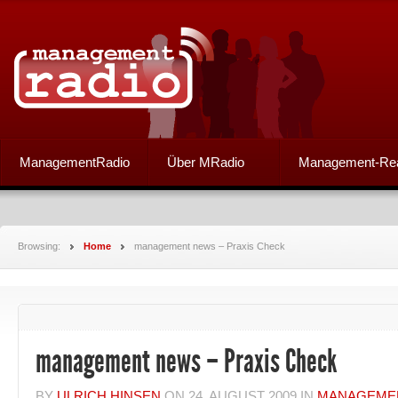
ManagementRadio
Über MRadio
Management-Re
Browsing:
Home
management news – Praxis Check
management news – Praxis Check
BY
ULRICH HINSEN
ON
24. AUGUST 2009
IN
MANAGEME