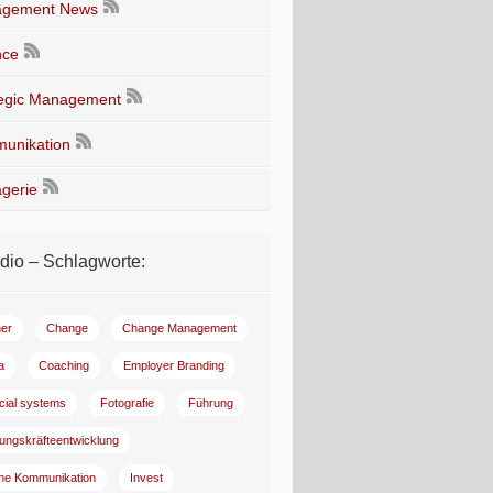
gement News
nce
tegic Management
unikation
gerie
io – Schlagworte:
er
Change
Change Management
a
Coaching
Employer Branding
ncial systems
Fotografie
Führung
ungskräfteentwicklung
rne Kommunikation
Invest