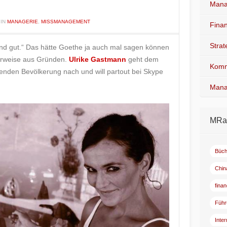
Mana
IN
MANAGERIE
,
MISSMANAGEMENT
Fina
Stra
 und gut.“ Das hätte Goethe ja auch mal sagen können
herweise aus Gründen.
Ulrike Gastmann
geht dem
Komm
enden Bevölkerung nach und will partout bei Skype
Mana
MRad
Büch
Chin
fina
Führ
Inte