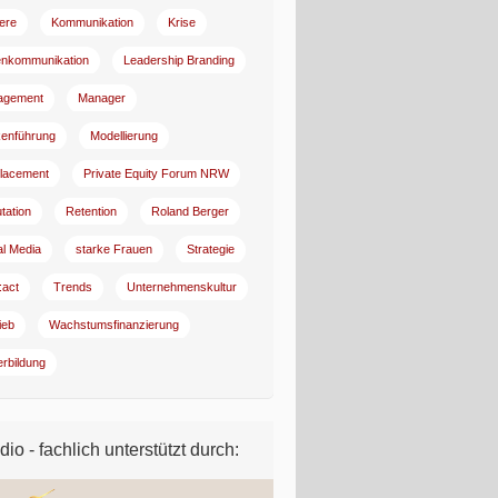
iere
Kommunikation
Krise
enkommunikation
Leadership Branding
agement
Manager
enführung
Modellierung
lacement
Private Equity Forum NRW
tation
Retention
Roland Berger
al Media
starke Frauen
Strategie
:act
Trends
Unternehmenskultur
ieb
Wachstumsfinanzierung
erbildung
io - fachlich unterstützt durch: