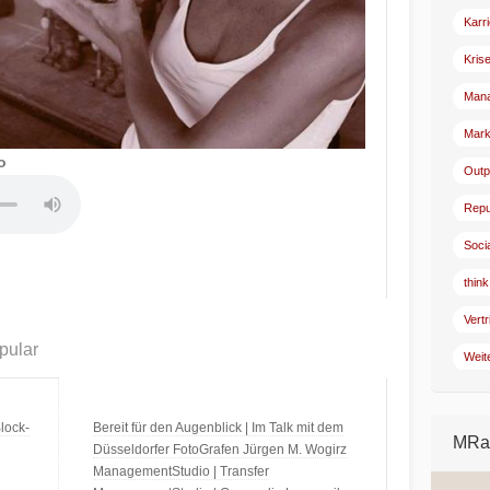
Karr
Kris
Man
Mark
o
Outp
Repu
Soci
think
Vertr
pular
Weit
lock-
Bereit für den Augenblick | Im Talk mit dem
MRad
Düsseldorfer FotoGrafen Jürgen M. Wogirz
ManagementStudio | Transfer