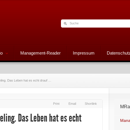
io
Management-Reader
Impressum
Datenschutz
eling. Das Leben hat es echt drauf …
Print
Email
Shortlink
MRad
eling. Das Leben hat es echt
Mana