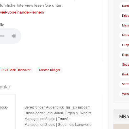
ührliche Interview lesen Sie unter:
Karr
viel-voneinander-lernen/
Kris
dio
Man
Mark
Outp
Repu
Soci
PSD Bank Hannover
Torsten Krieger
think
Vertr
pular
Weit
lock-
Bereit für den Augenblick | Im Talk mit dem
Düsseldorfer FotoGrafen Jürgen M. Wogirz
MRad
ManagementStudio | Transfer
ManagementStudio | Gegen die Langweile