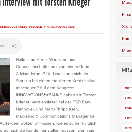
Interview mit Torsten Krieger
Mana
Fina
Stra
NKINGCLUB AUDIO
,
FINANCE
,
FINANZMANAGEMENT
Komm
Mana
Hallo liebe Hörer. Was kann eine
Genossenschaftsbank von einem Robo
MRad
Advisor lernen? Und was kann sich ein
Start-up bei einem etablierten Kreditinstitut
abschauen? Auf dem Kongress
Büch
INNOVATIONSforBANKS haben wir Torsten
Chin
Krieger, Vertriebsleiter bei der PSD Bank
fina
Hannover, und Marc-Philipp Kern,
Marketing & Communications Manager bei
Führ
 Außerdem wollten wir wissen, wie es zu der kürzlich
Inte
orauf sich die Kunden einstellen müssen, wenn sie