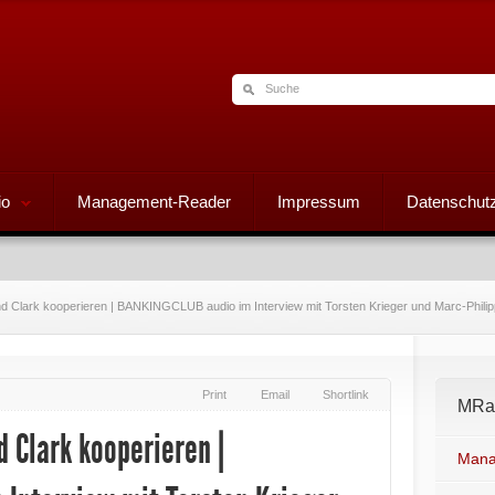
io
Management-Reader
Impressum
Datenschutz
Clark kooperieren | BANKINGCLUB audio im Interview mit Torsten Krieger und Marc-Philip
Print
Email
Shortlink
MRad
 Clark kooperieren |
Mana