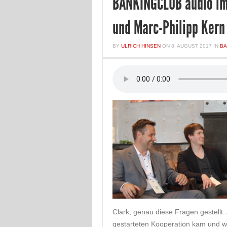
BANKINGCLUB audio im 
und Marc-Philipp Kern
BY
ULRICH HINSEN
ON
8. AUGUST 2017
IN
BA
Clark, genau diese Fragen gestellt.
gestarteten Kooperation kam und w