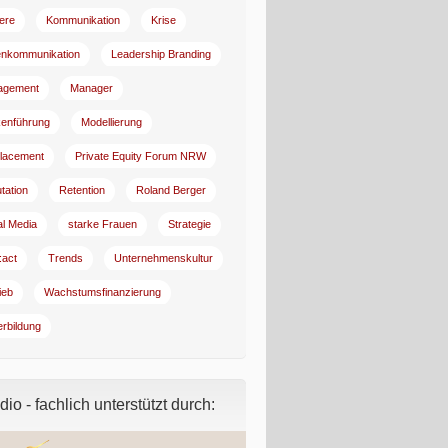
iere
Kommunikation
Krise
enkommunikation
Leadership Branding
agement
Manager
enführung
Modellierung
lacement
Private Equity Forum NRW
tation
Retention
Roland Berger
al Media
starke Frauen
Strategie
:act
Trends
Unternehmenskultur
ieb
Wachstumsfinanzierung
erbildung
io - fachlich unterstützt durch: