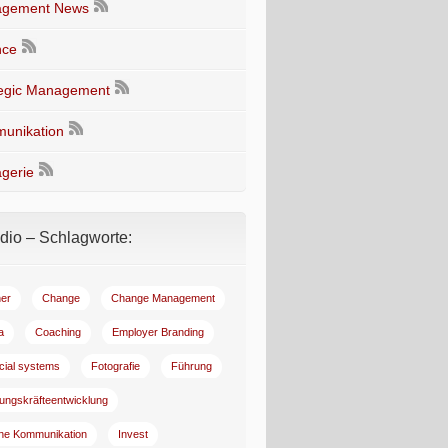
gement News
nce
tegic Management
unikation
gerie
io – Schlagworte:
er
Change
Change Management
a
Coaching
Employer Branding
ncial systems
Fotografie
Führung
ungskräfteentwicklung
rne Kommunikation
Invest