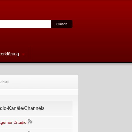
erklärung
p Kern
io-Kanäle/Channels
gementStudio