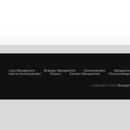
Lean Management
Strategic Management
Kommunikation
Manageme
Interne Kommunikation
Finance
Karriere Management
Finanzmanage
Copyright © 2026
Managem