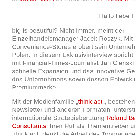
Hallo liebe 
big is beautiful? Nicht immer, meint der
Einzelhandelsmanager Jacek Roszyk. Mit 
Convenience-Stores erobert sein Untern
Polen. In diesem Exklusivinterview sprich
mit Financial-Times-Journalist Jan Cienski
schnelle Expansion und das innovative G
des Unternehmens sowie dessen Entwicklu
Premiummarke.
Mit der Medienfamilie „
think:act
„, bestehe
Newsletter und anderen Formaten, unterstr
internationale Strategieberatung
Roland Be
Consultants
ihren Ruf als Thementreiber u
„think:act“ denkt die Arbeit des Topmanag