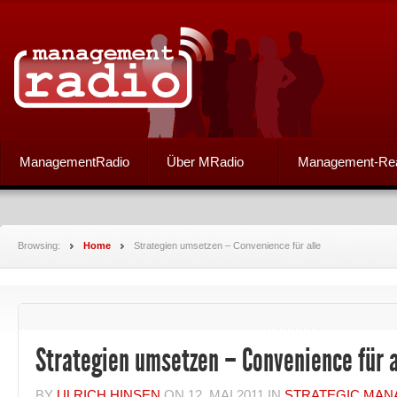
ManagementRadio
Über MRadio
Management-Re
Browsing:
Home
Strategien umsetzen – Convenience für alle
Strategien umsetzen – Convenience für a
BY
ULRICH HINSEN
ON
12. MAI 2011
IN
STRATEGIC MA