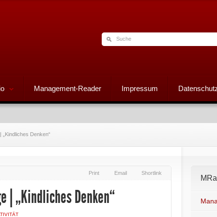
io
Management-Reader
Impressum
Datenschutz
 | „Kindliches Denken“
Print
Email
Shortlink
MRad
ge | „Kindliches Denken“
Mana
TIVITÄT