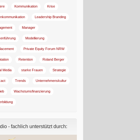
iere
Kommunikation
Krise
enkommunikation
Leadership Branding
agement
Manager
enführung
Modellierung
lacement
Private Equity Forum NRW
tation
Retention
Roland Berger
al Media
starke Frauen
Strategie
:act
Trends
Unternehmenskultur
ieb
Wachstumsfinanzierung
erbildung
io - fachlich unterstützt durch: