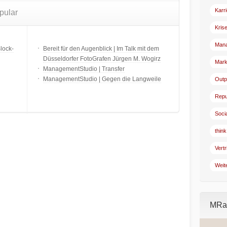
Karr
pular
Kris
Man
lock-
Bereit für den Augenblick | Im Talk mit dem
Düsseldorfer FotoGrafen Jürgen M. Wogirz
Mark
ManagementStudio | Transfer
ManagementStudio | Gegen die Langweile
Outp
Repu
Soci
think
Vertr
Weit
MRad