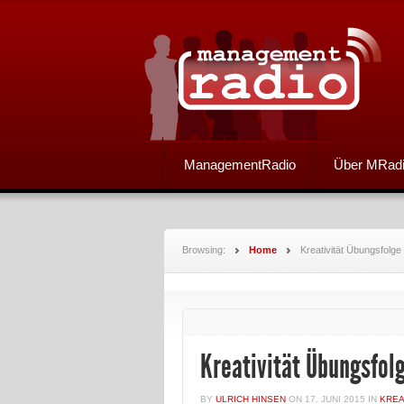
ManagementRadio
Über MRad
Browsing:
Home
Kreativität Übungsfolge
Kreativität Übungsfol
BY
ULRICH HINSEN
ON
17. JUNI 2015
IN
KREA