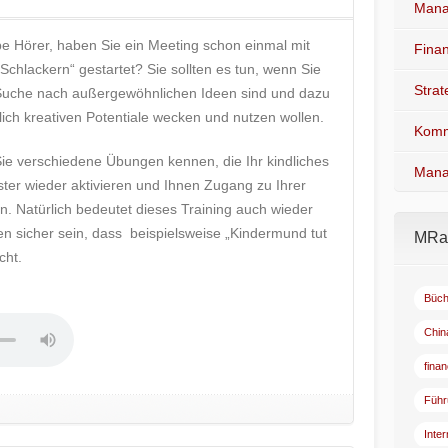
Mana
ebe Hörer, haben Sie ein Meeting schon einmal mit
Fina
Schlackern“ gestartet? Sie sollten es tun, wenn Sie
Stra
Suche nach außergewöhnlichen Ideen sind und dazu
dlich kreativen Potentiale wecken und nutzen wollen.
Komm
ie verschiedene Übungen kennen, die Ihr kindliches
Mana
er wieder aktivieren und Ihnen Zugang zu Ihrer
n. Natürlich bedeutet dieses Training auch wieder
nen sicher sein, dass beispielsweise „Kindermund tut
MRad
cht.
Büch
Chin
fina
Führ
Inte