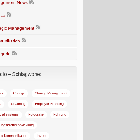
gement News
nce
tegic Management
unikation
gerie
io – Schlagworte:
er
Change
Change Management
a
Coaching
Employer Branding
ncial systems
Fotografie
Führung
ungskräfteentwicklung
rne Kommunikation
Invest