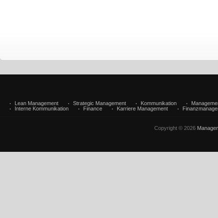
Lean Management
Strategic Management
Kommunikation
Manageme
Interne Kommunikation
Finance
Karriere Management
Finanzmanage
Copyright © 2026
Managem