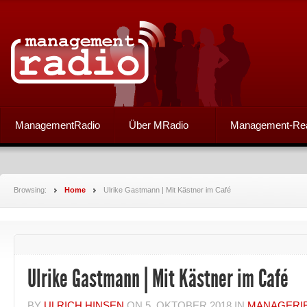
ManagementRadio
Über MRadio
Management-Re
Browsing:
Home
Ulrike Gastmann | Mit Kästner im Café
Ulrike Gastmann | Mit Kästner im Café
BY
ULRICH HINSEN
ON
5. OKTOBER 2018
IN
MANAGERI