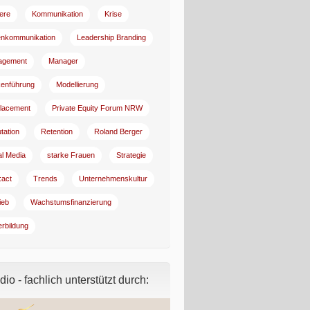
iere
Kommunikation
Krise
enkommunikation
Leadership Branding
agement
Manager
enführung
Modellierung
lacement
Private Equity Forum NRW
tation
Retention
Roland Berger
al Media
starke Frauen
Strategie
:act
Trends
Unternehmenskultur
ieb
Wachstumsfinanzierung
erbildung
io - fachlich unterstützt durch: