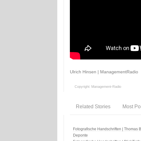
Ulrich Hinsen | ManagementRadio
Copyright: Management-Radio
Related Stories
Most Po
Fotografische Handschriften | Thomas B
Deponte