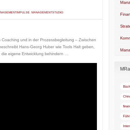
Mana
NAGEMENTIMPULSE
,
MANAGEMENTSTUDIO
Fina
Stra
Komm
 im Coaching und in der Prozessbegleitung – Zwischen
 beschreibt Hans-Georg Huber wie Tools Halt geben,
Mana
d die eigene Entwicklung behindern …
MRad
Büch
Chin
fina
Führ
Inte