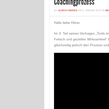
Coachingprozess
BY
ULRICH HINSEN
ON
8. JANUAR 2014
IN
MA
Hallo liebe Hörer,
Im 3. Teil seines Vortrages „Tools
Fetisch und gezielter Wirksamkeit“
gleichzeitig jedoch den Prozess un