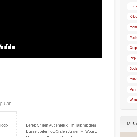
Karr
Kris
Man
Mark
Outp
Repu
Soci
think
Vertr
Weit
pular
MRad
lock-
Bereit für den Augenblick | Im Talk mit dem
Düsseldorfer FotoGrafen Jürgen M. Wogirz