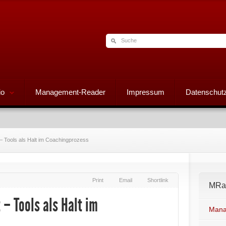
io
Management-Reader
Impressum
Datenschutz
 Tools als Halt im Coachingprozess
Print
Email
Shortlink
MRad
– Tools als Halt im
Mana