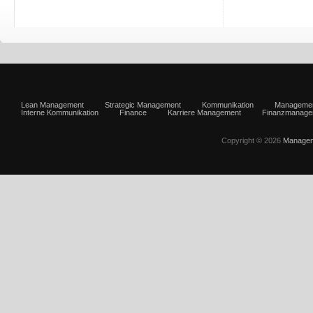
Lean Management
Strategic Management
Kommunikation
Manageme
Interne Kommunikation
Finance
Karriere Management
Finanzmanage
Copyright © 2026
Managem