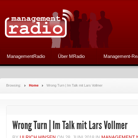
ManagementRadio
Über MRadio
Management-Re
Browsing:
Home
Wrong Turn | Im Talk mit Lars Vollmer
Wrong Turn | Im Talk mit Lars Vollmer
BY
ULRICH HINSEN
ON
28. JUNI 2018
IN
MANAGEMENT 