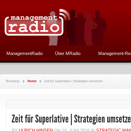
ManagementRadio
Über MRadio
Management-Re
Browsing:
Home
Zeit für Superlative | Strategien umsetzen
Zeit für Superlative | Strategien umsetz
BY
ULRICH HINSEN
ON
10. JUNI 2016
IN
STRATEGIC MA