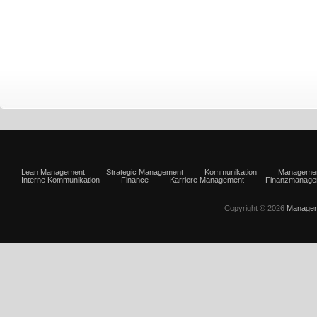
Lean Management
Strategic Management
Kommunikation
Manageme
Interne Kommunikation
Finance
Karriere Management
Finanzmanage
Copyright © 2026
Managem