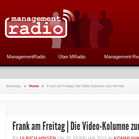
ManagementRadio
Über MRadio
Management-Re
Browsing:
Home
Frank am Freitag | Die Video-Kolumne zum Vertrieb
Frank am Freitag | Die Video-Kolumne zu
BY
ULRICH HINSEN
ON
20. FEBRUAR 2015
IN
KOMMUNIK