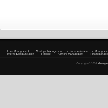
Lean Management
Strategic Management
Kommunikation
Manageme
Interne Kommunikation
Finance
Karriere Management
Finanzmanage
Copyright © 2026
Managem