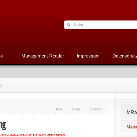
io
Management-Reader
Impressum
Datenschutz
g
Print
Email
Shortlink
MRad
ng
Mana
N
LEAN MANAGEMENT
,
MANAGEMENT NEWS