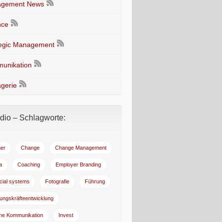
gement News
nce
tegic Management
unikation
gerie
io – Schlagworte:
er
Change
Change Management
a
Coaching
Employer Branding
ncial systems
Fotografie
Führung
ungskräfteentwicklung
rne Kommunikation
Invest