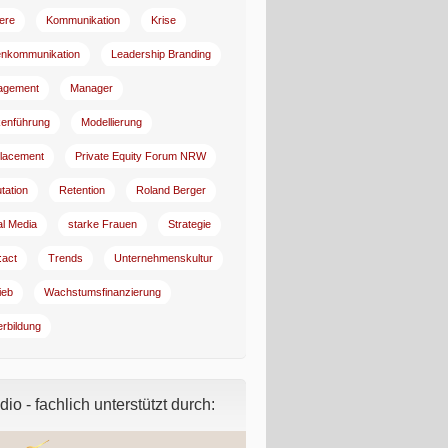
iere
Kommunikation
Krise
enkommunikation
Leadership Branding
agement
Manager
enführung
Modellierung
lacement
Private Equity Forum NRW
tation
Retention
Roland Berger
al Media
starke Frauen
Strategie
:act
Trends
Unternehmenskultur
ieb
Wachstumsfinanzierung
erbildung
io - fachlich unterstützt durch: