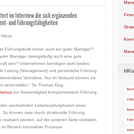
Mana
utert im Interview die sich ergänzenden
Fina
nt- und Führungsfähigkeiten
Stra
e Hörer,
Komm
gute Führungskraft immer auch ein guter Manager?
Mana
guter Manager zwangsläufig auch eine gute
raft sein? Unternehmen benötigen wohl beides:
elle Leitung (Management) und persönliche Führung
MRad
plementären Verhältnis. Nur im Verbund können sie
en sicherstellen.“ So Thomas Klug,
Büch
itamus
zur Notwendigkeit komplementärer Führung.
Chin
 den wechselnden Lebenszyklusphasen eines
fina
 So können zwar durch strukturelle Führung
realisiert werden, auf der anderen Seite verbieten
Führ
. im Bereich innovativer Prozesse …
Inte