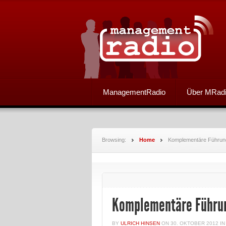
ManagementRadio
Über MRad
Browsing:
Home
Komplementäre Führun
Komplementäre Führu
BY
ULRICH HINSEN
ON
30. OKTOBER 2012
I