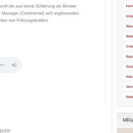
svoll die aus seiner Erfahrung als Berater
Karr
er Manager (Continental) sich ergänzenden
Kris
ten von Führungskräften.
Man
Mark
Outp
Repu
Soci
think
Vertr
Weit
MRad
pular